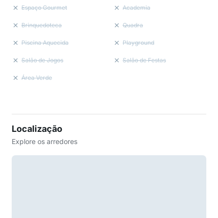
Espaço Gourmet
Academia
Brinquedoteca
Quadra
Piscina Aquecida
Playground
Salão de Jogos
Salão de Festas
Área Verde
Localização
Explore os arredores