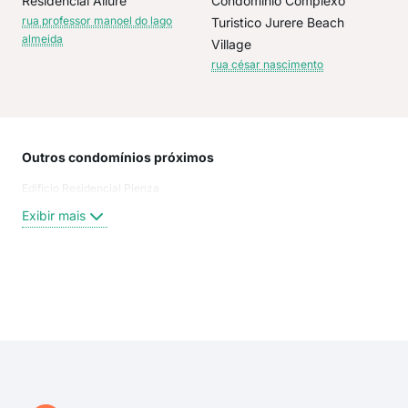
Residencial Allure
Condominio Complexo
rua professor manoel do lago
Turistico Jurere Beach
almeida
Village
rua césar nascimento
Outros condomínios próximos
Rua
Edifício Residencial Pienza
Rua
rua
Exibir mais
Rua
Rua
aven
rua
Exi
Cés
dos
Ala
Ala
Rua