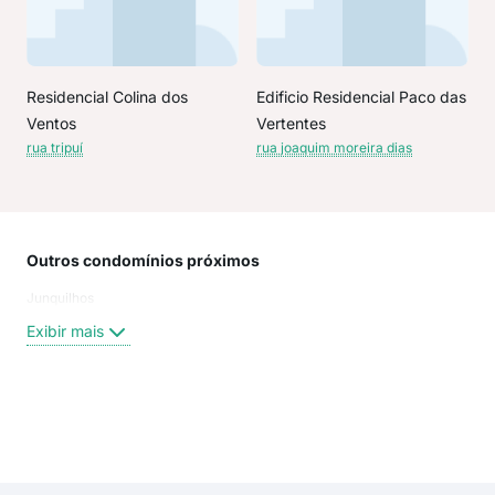
Residencial Colina dos
Edificio Residencial Paco das
Ventos
Vertentes
rua tripuí
rua joaquim moreira dias
Outros condomínios próximos
Rua
Junquilhos
Joa
rua 
Exibir mais
Rua
Rua
Rua 
rua 
Exi
rua 
Rua