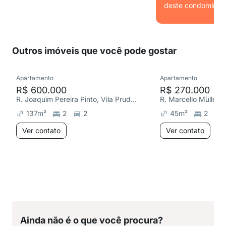
deste condomínio.
Ver
Outros imóveis que você pode gostar
Apartamento
Apartamento
R$ 600.000
R$ 270.000
R. Joaquim Pereira Pinto, Vila Prudente
137
m²
2
2
45
m²
2
Ver contato
Ver contato
Ainda não é o que você procura?