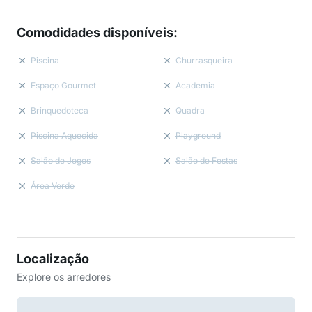
Comodidades disponíveis
:
Piscina
Churrasqueira
Espaço Gourmet
Academia
Brinquedoteca
Quadra
Piscina Aquecida
Playground
Salão de Jogos
Salão de Festas
Área Verde
Localização
Explore os arredores