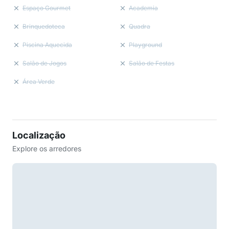
Espaço Gourmet
Academia
Brinquedoteca
Quadra
Piscina Aquecida
Playground
Salão de Jogos
Salão de Festas
Área Verde
Localização
Explore os arredores