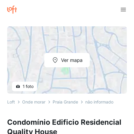
Ver mapa
1 foto
Loft
Onde morar
Praia Grande
não informado
avenid
Condomínio Edificio Residencial
Quality House