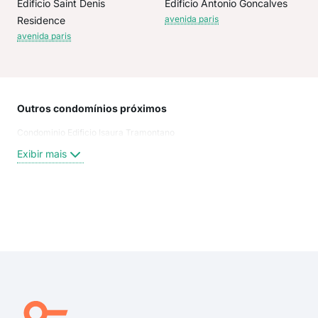
Edificio Saint Denis
Edificio Antonio Goncalves
avenida paris
Residence
avenida paris
Outros condomínios próximos
Rua
Condominio Edificio Isaura Tramontano
rua
PAR
Exibir mais
Pra
Pra
rua 
Ave
Exi
Rua
RAQ
aven
rua 
rua