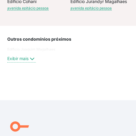
Edificio Cohani
Edificio Jurandyr Magalhaes
avenida epitácio pessoa
avenida epitácio pessoa
Outros condomínios próximos
Rua
Edificio Joaquim Magalhaes
Pra
Rua
Exibir mais
Ave
Rua
rua 
rua
Exi
rua 
ave
Alm
praç
rua 
Rua