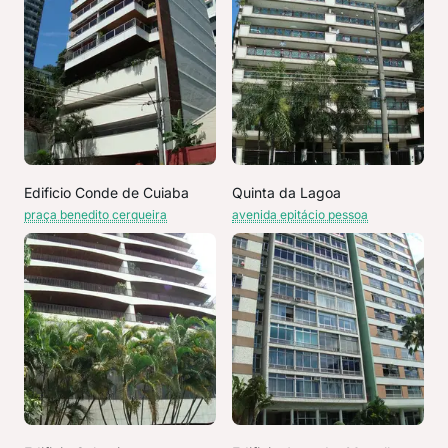
Edificio Conde de Cuiaba
Quinta da Lagoa
praça benedito cerqueira
avenida epitácio pessoa