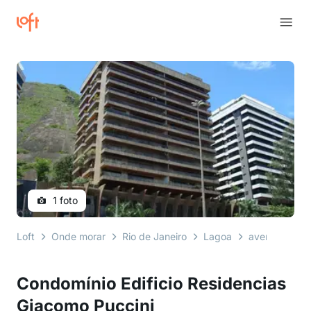
1 foto
Loft
Onde morar
Rio de Janeiro
Lagoa
avenida epitá
Condomínio Edificio Residencias
Giacomo Puccini