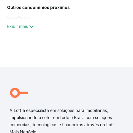
Outros condomínios próximos
Rua
Costa Pereira
Rua 
Rua 
Exibir mais
Rua
Rua
rua 
rua 
Exi
rua 
rua
rua 
rua 
Rua 
rua 
A Loft é especialista em soluções para imobiliárias,
impulsionando o setor em todo o Brasil com soluções
comerciais, tecnológicas e financeiras através da Loft
Mais Negócio.