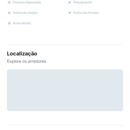
Piscina Aquecida
Playground
Salão de Jogos
Salão de Festas
Área Verde
Localização
Explore os arredores