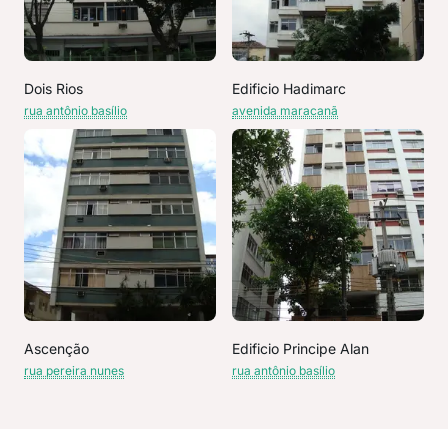
Dois Rios
Edificio Hadimarc
rua antônio basílio
avenida maracanã
Ascenção
Edificio Principe Alan
rua pereira nunes
rua antônio basílio