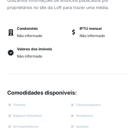
Utilizamos informações de anúncios publicados por
proprietários no site da Loft para trazer uma média.
Condomínio
IPTU mensal
Não informado
Não informado
Valores dos imóveis
Não informado
Comodidades disponíveis
:
Piscina
Churrasqueira
Espaço Gourmet
Academia
Brinquedoteca
Quadra