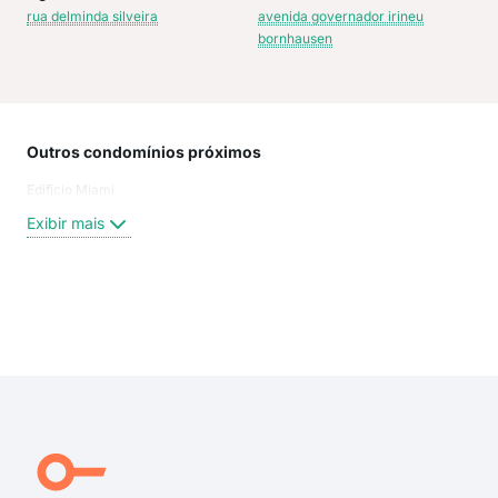
rua delminda silveira
avenida governador irineu
bornhausen
Outros condomínios próximos
Rua
Edificio Miami
Tan
TA
Exibir mais
Aris
Ser
rua 
rua 
Exi
rua 
Rua
Aris
Tan
Nos
Rua 