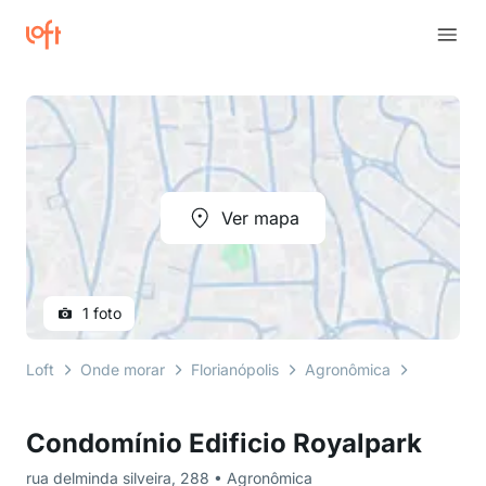
Ver mapa
1 foto
Loft
Onde morar
Florianópolis
Agronômica
rua delmin
Condomínio Edificio Royalpark
rua delminda silveira, 288 • Agronômica