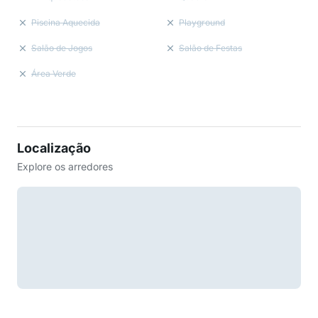
Piscina Aquecida
Playground
Salão de Jogos
Salão de Festas
Área Verde
Localização
Explore os arredores