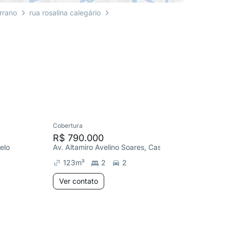
rrano
rua rosalina calegário
Cobertura
Cobertura
R$ 790.000
R$ 1.2
elo
Av. Altamiro Avelino Soares, Castelo
Av. Altam
123
m²
2
2
160
m
Ver contato
Ver co