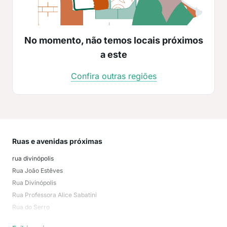
No momento, não temos locais próximos
a este
Confira outras regiões
Ruas e avenidas próximas
Mai
rua divinópolis
não
Rua João Estêves
Indu
Rua Divinópolis
São
Rua Professora Alice Sabatini
Afo
Rua do Serro
San
Rua Bahia
Vila