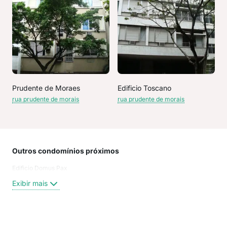
Prudente de Moraes
Edificio Toscano
rua prudente de morais
rua prudente de morais
Outros condomínios próximos
Rua
Edificio Domus Pax
Rua 
Viei
Exibir mais
Viní
Rua 
rua 