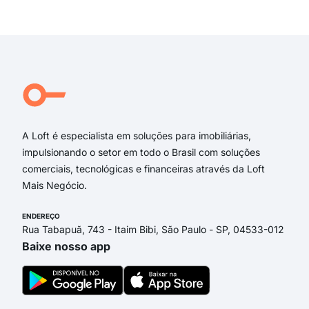
rua 
Exi
rua 
rua
rua
Pru
rua 
Rua
A Loft é especialista em soluções para imobiliárias,
impulsionando o setor em todo o Brasil com soluções
comerciais, tecnológicas e financeiras através da Loft
Mais Negócio.
ENDEREÇO
Rua Tabapuã, 743 - Itaim Bibi, São Paulo - SP, 04533-012
Baixe nosso app