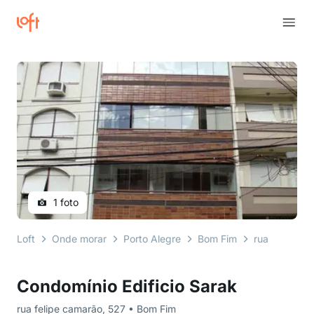
1 foto
Loft
Onde morar
Porto Alegre
Bom Fim
rua felipe c
Condomínio Edificio Sarak
rua felipe camarão, 527 • Bom Fim