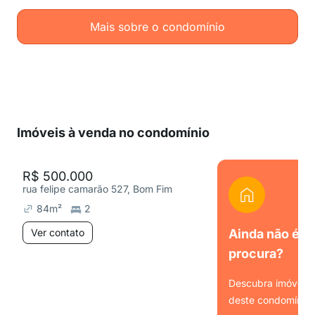
Mais sobre o condomínio
Imóveis à venda no condomínio
R$ 500.000
rua felipe camarão 527, Bom Fim
84
m²
2
Ver contato
Ainda não é o
procura?
Descubra imóveis s
deste condomínio.
Ver