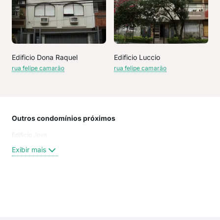
Edificio Dona Raquel
Edificio Luccio
rua felipe camarão
rua felipe camarão
Outros condomínios próximos
Rua
Edificio Joya
FEL
rua 
Exibir mais
rua 
rua 
Hen
Fel
Exi
Fel
Rua