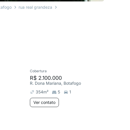
tafogo
rua real grandeza
Cobertura
Apartame
R$ 2.100.000
R$ 900
R. Dona Mariana, Botafogo
R. Conde
354
m²
5
1
89
m²
Ver contato
Ver co