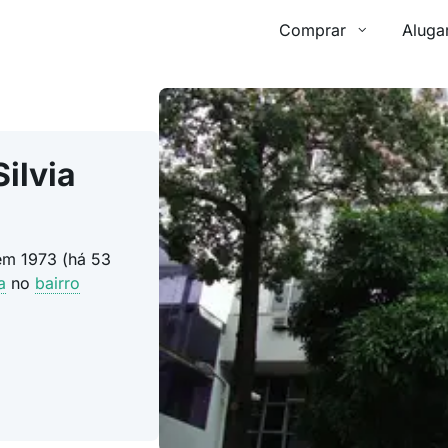
Comprar
Aluga
ilvia
 em 1973 (há 53
a
no
bairro