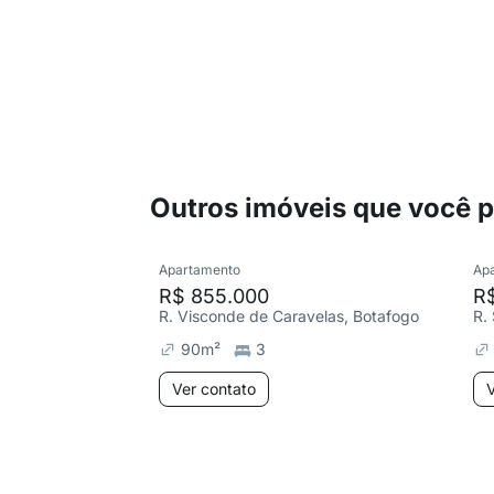
Outros imóveis que você 
Apartamento
Ap
R$ 855.000
R$
R. Visconde de Caravelas, Botafogo
R.
90
m²
3
Ver contato
V