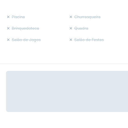
Piscina
Churrasqueira
Brinquedoteca
Quadra
Salão de Jogos
Salão de Festas