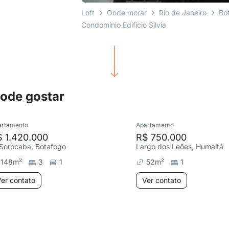
Loft
Onde morar
Rio de Janeiro
Bo
Condomínio Edificio Silvia
pode gostar
artamento
Apartamento
 1.420.000
R$ 750.000
 Sorocaba, Botafogo
Largo dos Leões, Humaitá
148
m²
3
1
52
m²
1
er contato
Ver contato