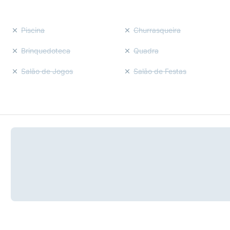
Piscina
Churrasqueira
Brinquedoteca
Quadra
Salão de Jogos
Salão de Festas