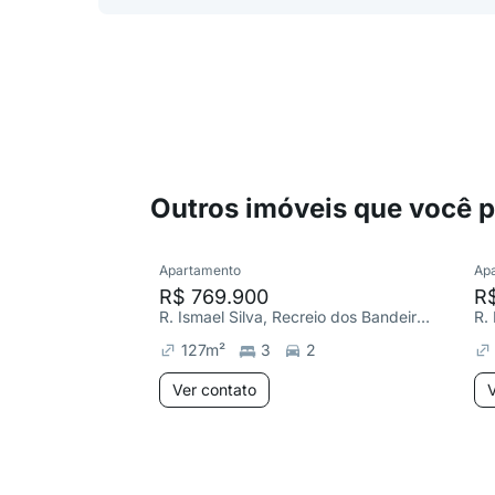
Outros imóveis que você 
Apartamento
Ap
R$ 769.900
R
R. Ismael Silva, Recreio dos Bandeirantes
127
m²
3
2
Ver contato
V