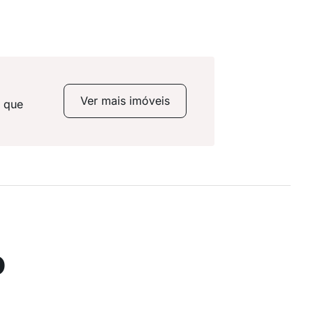
Ver mais imóveis
s que
o