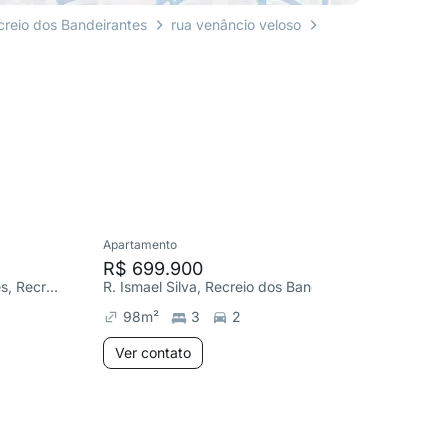
creio dos Bandeirantes
rua venâncio veloso
Apartamento
Apartame
R$ 699.900
R$ 699
Estrada Benvindo de Novaes, Recreio dos Bandeirantes
R. Ismael Silva, Recreio dos Bandeirantes
98
m²
3
2
98
m²
Ver contato
Ver co