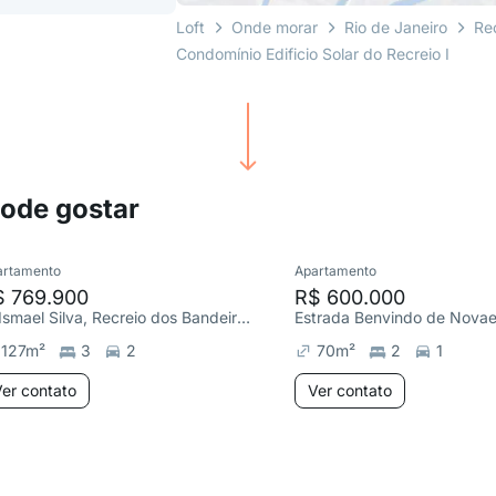
Loft
Onde morar
Rio de Janeiro
Re
Condomínio Edificio Solar do Recreio I
pode gostar
artamento
Apartamento
$ 769.900
R$ 600.000
R. Ismael Silva, Recreio dos Bandeirantes
127
m²
3
2
70
m²
2
1
er contato
Ver contato