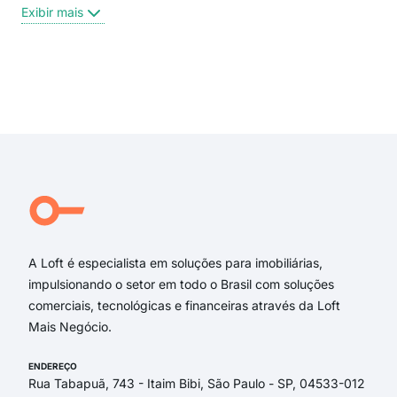
Rua 
Exibir mais
Des
Ary
Rua
Rua 
Exi
Rua 
rua 
rua 
rua 
Rua
Praç
A Loft é especialista em soluções para imobiliárias,
impulsionando o setor em todo o Brasil com soluções
comerciais, tecnológicas e financeiras através da Loft
Mais Negócio.
ENDEREÇO
Rua Tabapuã, 743 - Itaim Bibi, São Paulo - SP, 04533-012