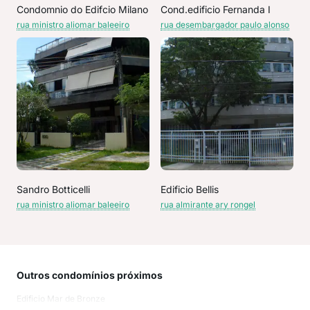
Condomnio do Edifcio Milano
Cond.edificio Fernanda I
rua ministro aliomar baleeiro
rua desembargador paulo alonso
Sandro Botticelli
Edificio Bellis
rua ministro aliomar baleeiro
rua almirante ary rongel
Outros condomínios próximos
Rua
Edificio Mar de Bronze
Rua 