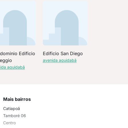
dominio Edificio
Edificio San Diego
reggio
avenida aquidabã
ida aquidabã
Mais bairros
Catiapoã
Tamboré 06
Centro