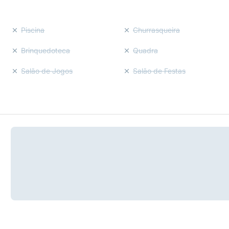
Piscina
Churrasqueira
Brinquedoteca
Quadra
Salão de Jogos
Salão de Festas