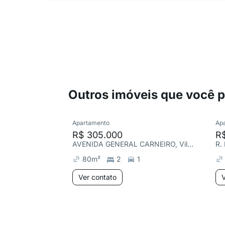
Outros imóveis que você 
Apartamento
Ap
R$ 305.000
R
AVENIDA GENERAL CARNEIRO, Vila João Jorge
R.
80
m²
2
1
Ver contato
V