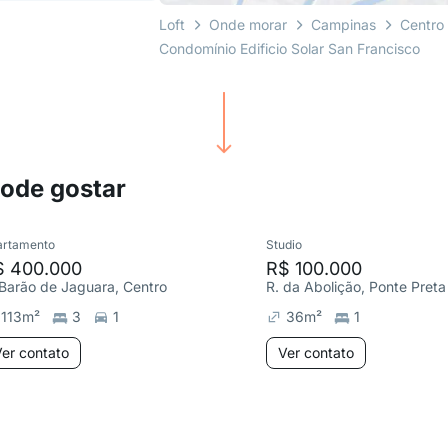
Loft
Onde morar
Campinas
Centro
Condomínio Edificio Solar San Francisco
pode gostar
artamento
Studio
$ 400.000
R$ 100.000
 Barão de Jaguara, Centro
R. da Abolição, Ponte Preta
113
m²
3
1
36
m²
1
er contato
Ver contato