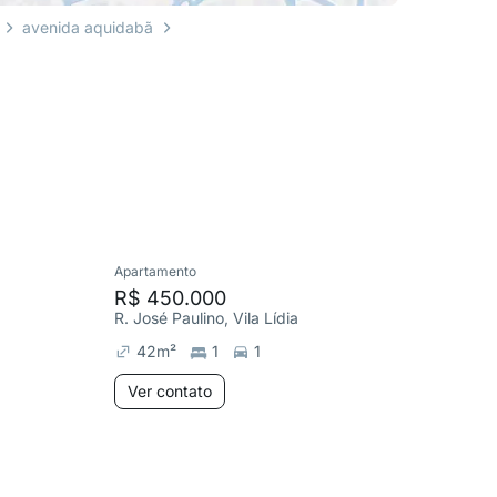
avenida aquidabã
Apartamento
Apartame
R$ 450.000
R$ 250
R. José Paulino, Vila Lídia
Av. do Ip
42
m²
1
1
64
m²
Ver contato
Ver co