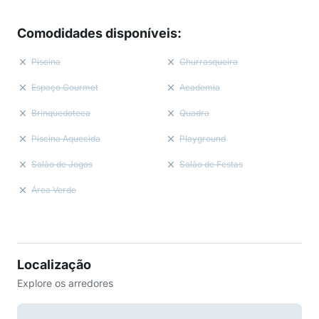
Comodidades disponíveis
:
Piscina
Churrasqueira
Espaço Gourmet
Academia
Brinquedoteca
Quadra
Piscina Aquecida
Playground
Salão de Jogos
Salão de Festas
Área Verde
Localização
Explore os arredores