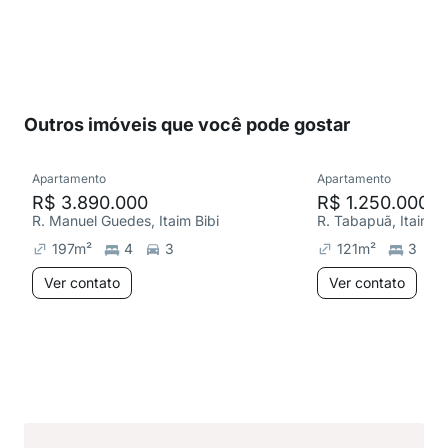
Outros imóveis que você pode gostar
Apartamento
Apartamento
R$ 3.890.000
R$ 1.250.000
R. Manuel Guedes, Itaim Bibi
R. Tabapuã, Itaim Bi
197
m²
4
3
121
m²
3
Ver contato
Ver contato