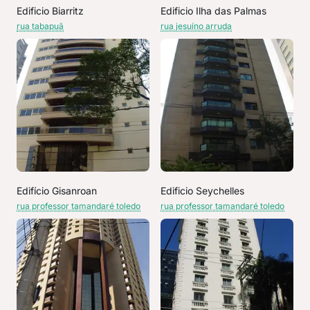
Edificio Biarritz
Edificio Ilha das Palmas
rua tabapuã
rua jesuíno arruda
Edifício Gisanroan
Edificio Seychelles
rua professor tamandaré toledo
rua professor tamandaré toledo