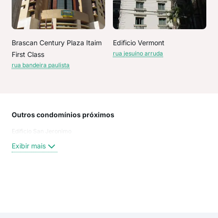
Brascan Century Plaza Itaim
Edificio Vermont
rua jesuíno arruda
First Class
rua bandeira paulista
Outros condomínios próximos
Rua
Edificio San Jeronimo
rua 
Rua
Exibir mais
Tab
JES
Pro
Man
Exi
rua
rua 