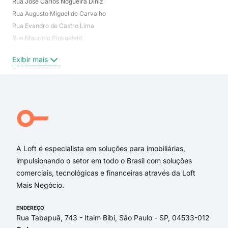
Rua José Carlos Nogueira Diniz
Rec
Rua Augusto Miguel de Carvalho
Var
Rua Evandro de Castro Lima
Rec
Rua Maurício Pinkusfeld
Var
Rua Gilberto Freire
R. d
Exibir mais
Exi
Rua Antero Manoel de Sá Filho
rua henfil
Estrada Vereador Alceu de Carvalho
rua josé carlos nogueira diniz
rua antero manoel de sá filho
rua evandro de castro lima
A Loft é especialista em soluções para imobiliárias,
impulsionando o setor em todo o Brasil com soluções
comerciais, tecnológicas e financeiras através da Loft
Mais Negócio.
ENDEREÇO
Rua Tabapuã, 743 - Itaim Bibi, São Paulo - SP, 04533-012