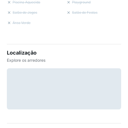
Piscina Aquecida
Playground
Salão de Jogos
Salão de Festas
Área Verde
Localização
Explore os arredores