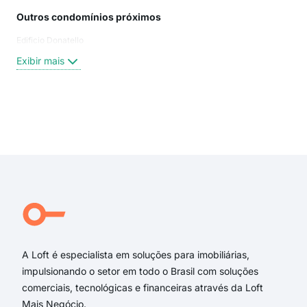
Outros condomínios próximos
Rua
Edificio Donatello
Ave
Rua 
Exibir mais
Fra
rua 
Rua
rua 
Exi
rua
aven
Rua
Rua
Rua
Aven
A Loft é especialista em soluções para imobiliárias,
impulsionando o setor em todo o Brasil com soluções
comerciais, tecnológicas e financeiras através da Loft
Mais Negócio.