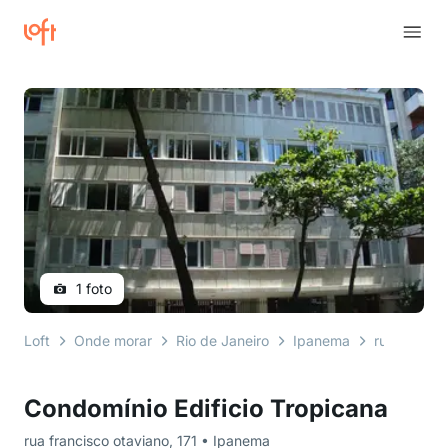
1 foto
Loft
Onde morar
Rio de Janeiro
Ipanema
rua francis
Condomínio Edificio Tropicana
rua francisco otaviano, 171 • Ipanema