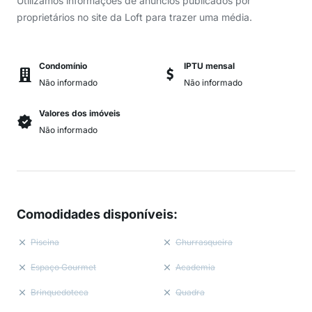
Utilizamos informações de anúncios publicados por
proprietários no site da Loft para trazer uma média.
Condomínio
IPTU mensal
Não informado
Não informado
Valores dos imóveis
Não informado
Comodidades disponíveis
:
Piscina
Churrasqueira
Espaço Gourmet
Academia
Brinquedoteca
Quadra