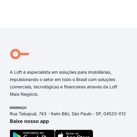
rua 
rua 
Exi
Rua
Rua
Aim
Espi
dos 
Dos
A Loft é especialista em soluções para imobiliárias,
impulsionando o setor em todo o Brasil com soluções
comerciais, tecnológicas e financeiras através da Loft
Mais Negócio.
ENDEREÇO
Rua Tabapuã, 743 - Itaim Bibi, São Paulo - SP, 04533-012
Baixe nosso app