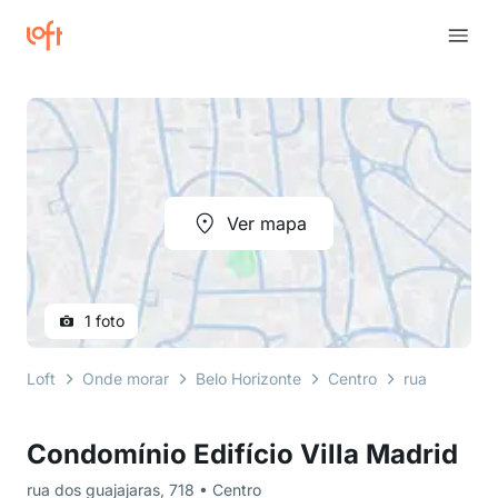
Ver mapa
1 foto
Loft
Onde morar
Belo Horizonte
Centro
rua dos guaj
Condomínio Edifício Villa Madrid
rua dos guajajaras, 718 • Centro