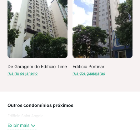
De Garagem do Edificio Time
Edificio Portinari
rua rio de janeiro
rua dos guajajaras
Outros condomínios próximos
Rua
Edificio Saint Angele
Rua 
Rua
Exibir mais
Álva
rua 