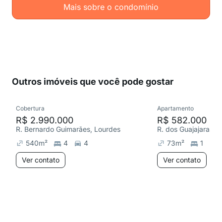
Mais sobre o condomínio
Outros imóveis que você pode gostar
Cobertura
Apartamento
R$ 2.990.000
R$ 582.000
R. Bernardo Guimarães, Lourdes
R. dos Guajajaras,
540
m²
4
4
73
m²
1
1
Ver contato
Ver contato