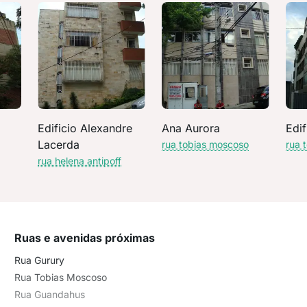
Edificio Alexandre
Ana Aurora
Edif
Lacerda
rua tobias moscoso
rua 
rua helena antipoff
Ruas e avenidas próximas
Rua Gurury
Rua Tobias Moscoso
Rua Guandahus