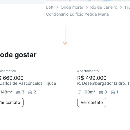
Loft
Onde morar
Rio de Janeiro
Tij
Condomínio Edificio Yedda Maria
pode gostar
artamento
Apartamento
$ 660.000
R$ 499.000
 Carlos de Vasconcelos, Tijuca
R. Desembargador Izidro, T
148
m²
3
2
100
m²
3
1
er contato
Ver contato