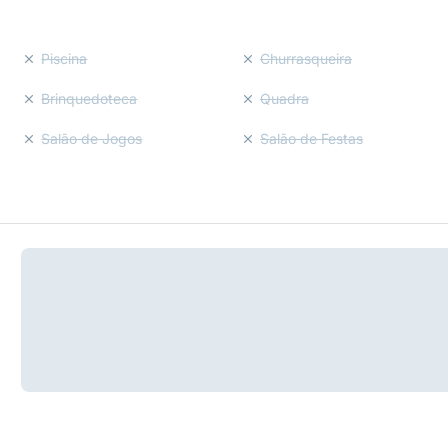
Piscina
Churrasqueira
Brinquedoteca
Quadra
Salão de Jogos
Salão de Festas