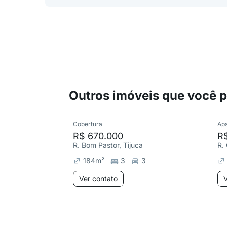
Outros imóveis que você 
Cobertura
Ap
R$ 670.000
R
R. Bom Pastor, Tijuca
R.
184
m²
3
3
Ver contato
V