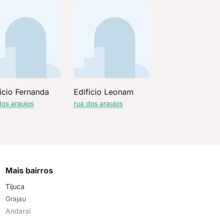
icio Fernanda
Edificio Leonam
dos araujos
rua dos araujos
Mais bairros
Tijuca
Grajau
Andaraí