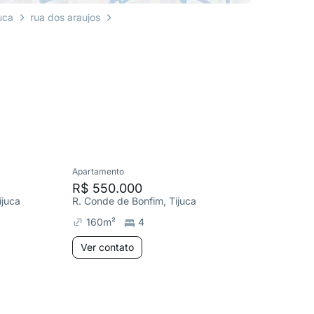
uca
rua dos araujos
Apartamento
Apartame
R$ 550.000
R$ 54
ijuca
R. Conde de Bonfim, Tijuca
R. Consel
160
m²
4
123
m
Ver contato
Ver co