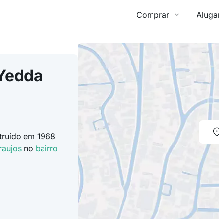
Comprar
Aluga
 Yedda
struído em 1968
raujos
no
bairro