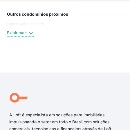
Outros condomínios próximos
Rua
Edificio Antonio Chieffi
Rua 
Joã
Exibir mais
Rua 
Vila
Rua
rua 
Exi
rua 
rua 
rua
Jos
Cac
Maj
A Loft é especialista em soluções para imobiliárias,
impulsionando o setor em todo o Brasil com soluções
comerciais, tecnológicas e financeiras através da Loft