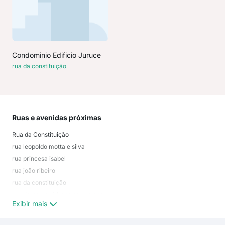
Condominio Edificio Juruce
rua da constituição
Ruas e avenidas próximas
Mai
Rua da Constituição
Jos
rua leopoldo motta e silva
Itar
rua princesa isabel
não
rua joão ribeiro
Mar
rua da constituição
Jar
rua doutor josé francisco valença
Ilha
Exibir mais
Exi
Rua Doutor José Francisco Valença
Rua Princesa Isabel