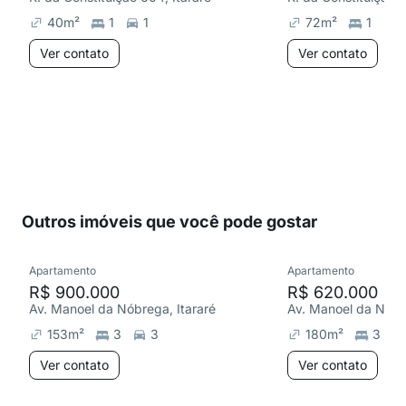
40
m²
1
1
72
m²
1
1
Ver contato
Ver contato
Outros imóveis que você pode gostar
Apartamento
Apartamento
R$ 900.000
R$ 620.000
Av. Manoel da Nóbrega, Itararé
Av. Manoel da Nóbre
153
m²
3
3
180
m²
3
Ver contato
Ver contato