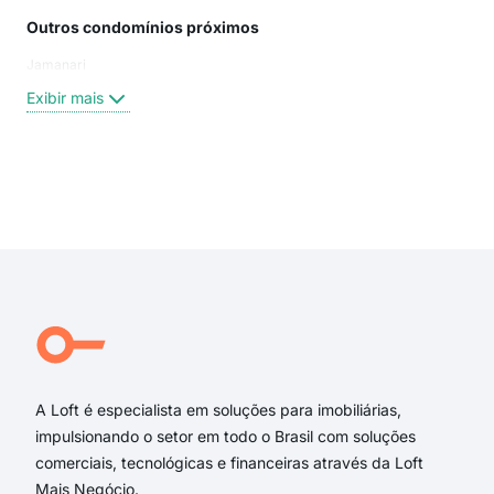
Outros condomínios próximos
Rua
Jamanari
Iuba
Jam
Exibir mais
Itam
rua 
Dout
Ita
Exi
JAM
Rua 
Rua 
rua 
Rua
Rua 
A Loft é especialista em soluções para imobiliárias,
impulsionando o setor em todo o Brasil com soluções
comerciais, tecnológicas e financeiras através da Loft
Mais Negócio.