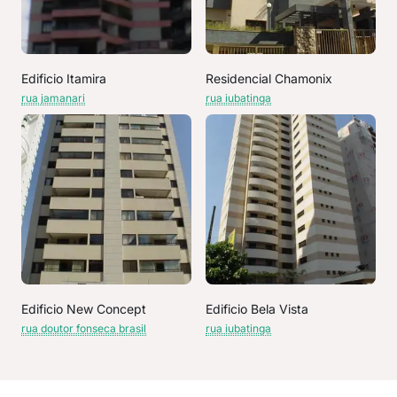
Edificio Itamira
Residencial Chamonix
rua jamanari
rua iubatinga
Edificio New Concept
Edificio Bela Vista
rua doutor fonseca brasil
rua iubatinga