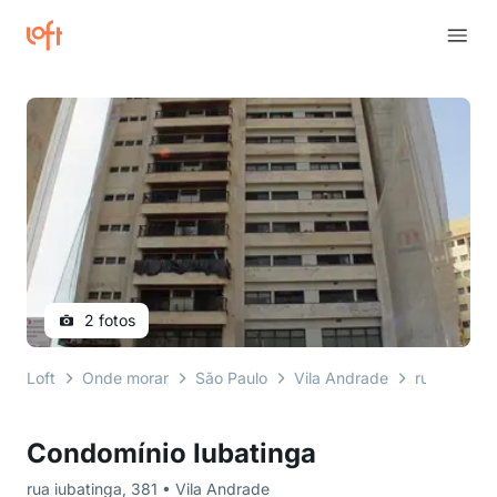
2 fotos
Loft
Onde morar
São Paulo
Vila Andrade
rua iubatin
Condomínio Iubatinga
rua iubatinga, 381 • Vila Andrade