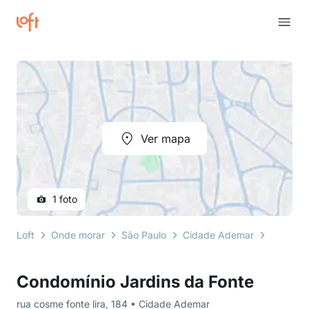
Ver mapa
1 foto
Loft
Onde morar
São Paulo
Cidade Ademar
rua cosm
Condomínio Jardins da Fonte
rua cosme fonte lira, 184 • Cidade Ademar