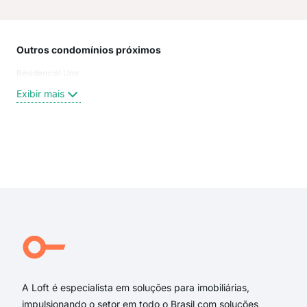
Outros condomínios próximos
Rua
Residencial Uno
Tra
Cos
Exibir mais
Rua
Rua 
Rua 
RUA
Exi
Rua
RUA
Rua 
Rua
Rua
rua 
A Loft é especialista em soluções para imobiliárias,
impulsionando o setor em todo o Brasil com soluções