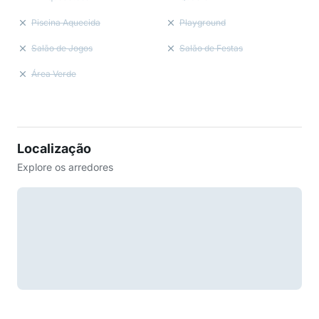
Piscina Aquecida
Playground
Salão de Jogos
Salão de Festas
Área Verde
Localização
Explore os arredores