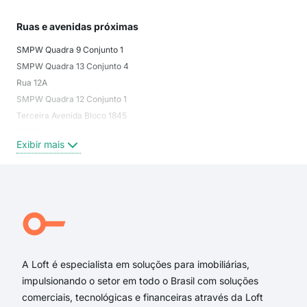
Ruas e avenidas próximas
Mai
SMPW Quadra 9 Conjunto 1
Metr
SMPW Quadra 13 Conjunto 4
Par
Rua 12A
Set
SMPW Quadra 12 Conjunto 1
Exi
Terceira Avenida Bloco 1845
SMPW Quadra 10
Exibir mais
Rua 3A
SMPW Quadra 7 Conjunto 3
SMPW Quadra 13 Conjunto 1
Terceira Avenida Bloco 1995
SMPW Quadra 12
Terceira Avenida Bloco 1895
A Loft é especialista em soluções para imobiliárias,
impulsionando o setor em todo o Brasil com soluções
comerciais, tecnológicas e financeiras através da Loft