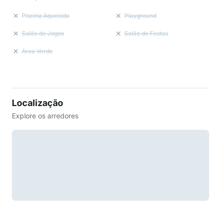
Piscina Aquecida
Playground
Salão de Jogos
Salão de Festas
Área Verde
Localização
Explore os arredores