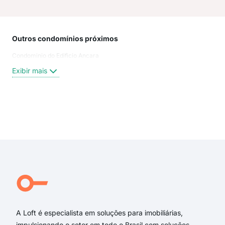
Outros condomínios próximos
Rua
Condominio do Edificio Ancara
Jar
Luiz
Exibir mais
Rua 
Ary
Rua 
Rua 
Exi
Rua
rua 
rua 
rua 
rua
rua 
A Loft é especialista em soluções para imobiliárias,
impulsionando o setor em todo o Brasil com soluções