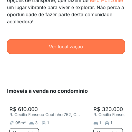
opções de transporte, que fazem de
Belo Horizonte
um lugar vibrante para viver e explorar. Não perca a
oportunidade de fazer parte desta comunidade
acolhedora!
Ver localização
Imóveis à venda no condomínio
R$ 610.000
R$ 320.000
R. Cecília Fonseca Coutinho 752, Castelo
95
m²
3
1
1
1