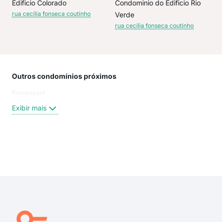
Edificio Colorado
Condominio do Edificio Rio
rua cecília fonseca coutinho
Verde
rua cecília fonseca coutinho
Outros condomínios próximos
Rua
Flamboyant
Rua 
Cast
Exibir mais
Mar
Rua
Rua 
rua 
Exi
rua
Rua
rua 
rua 
rua 