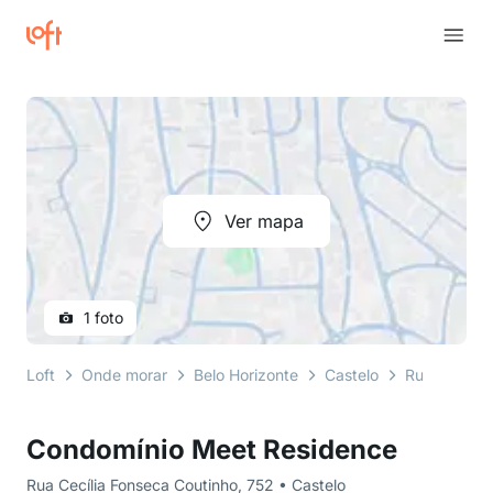
Ver mapa
1 foto
Loft
Onde morar
Belo Horizonte
Castelo
Rua Cecília
Condomínio Meet Residence
Rua Cecília Fonseca Coutinho, 752 • Castelo