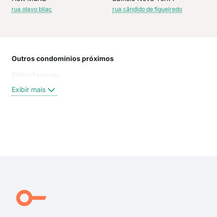
rua olavo bilac
rua cândido de figueiredo
Outros condomínios próximos
Rua
Edifício Fernanda
Rua
Rua 
Exibir mais
Rua
Rua
Rua
rua 
Exi
rua 
rua 
rua 
rua 
rua
rua 