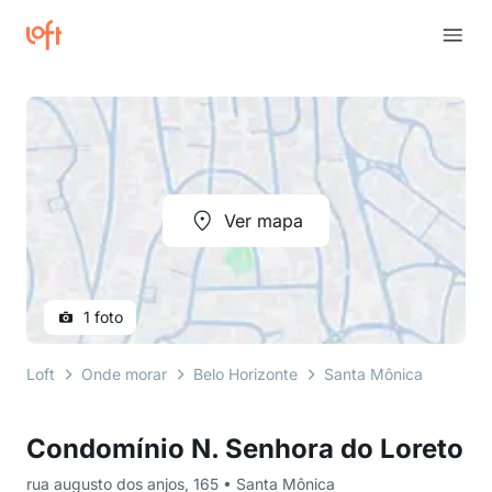
Ver mapa
1 foto
Loft
Onde morar
Belo Horizonte
Santa Mônica
rua a
Condomínio N. Senhora do Loreto
rua augusto dos anjos, 165 • Santa Mônica