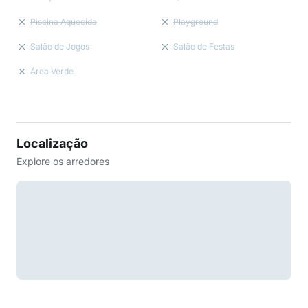
Piscina Aquecida
Playground
Salão de Jogos
Salão de Festas
Área Verde
Localização
Explore os arredores