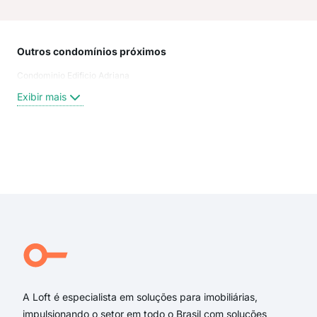
Outros condomínios próximos
Rua
Condominio Edificio Adriana
Rua
Rua 
Exibir mais
Trav
Rua 
Rua
Rua
Exi
Rua
Rua
ave
rua 
rua 
trav
A Loft é especialista em soluções para imobiliárias,
impulsionando o setor em todo o Brasil com soluções