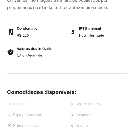
Utilizamos informações de anúncios publicados por
proprietários no site da Loft para trazer uma média.
Condomínio
IPTU mensal
R$ 220
Não informado
Valores dos imóveis
Não informado
Comodidades disponíveis
:
Piscina
Churrasqueira
Espaço Gourmet
Academia
Brinquedoteca
Quadra