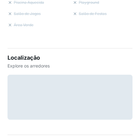
Piscina Aquecida
Playground
Salão de Jogos
Salão de Festas
Área Verde
Localização
Explore os arredores