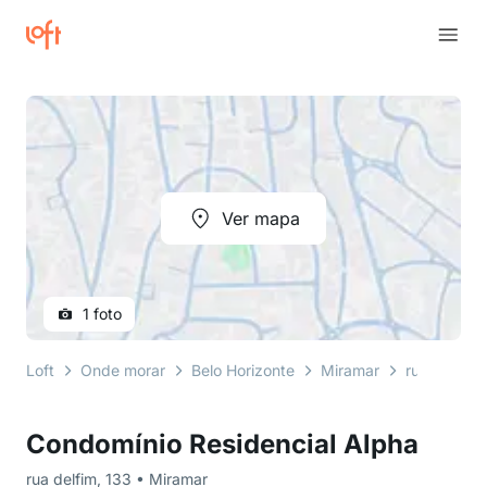
Ver mapa
1 foto
Loft
Onde morar
Belo Horizonte
Miramar
rua delfim
Condomínio Residencial Alpha
rua delfim, 133 • Miramar