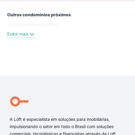
Outros condomínios próximos
Rua
Conjunto Residencial Hoffman
Rua
Rua
Exibir mais
Rua
Rua
rua 
rua
Exi
Rua
rua 
rua 
rua 
Rua
Rua
A Loft é especialista em soluções para imobiliárias,
impulsionando o setor em todo o Brasil com soluções
comerciais, tecnológicas e financeiras através da Loft