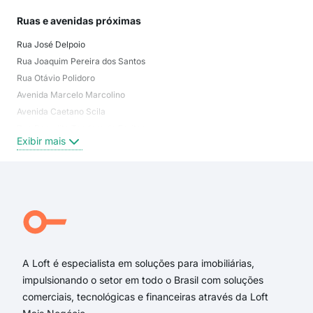
Ruas e avenidas próximas
Mai
Rua José Delpoio
Jar
Rua Joaquim Pereira dos Santos
Jard
Rua Otávio Polidoro
Vila
Avenida Marcelo Marcolino
Vil
Avenida Caetano Scila
Jar
Rua Benedito Teodoro de Freitas
Jar
Exibir mais
Exi
Rua Amador Alves de Oliveira
Rua Augusto Bueno
Rua João Grecco
Rua Carlos Mário Rimazza
Avenida Assis Brasil
Rua Lazar Segall
A Loft é especialista em soluções para imobiliárias,
impulsionando o setor em todo o Brasil com soluções
comerciais, tecnológicas e financeiras através da Loft