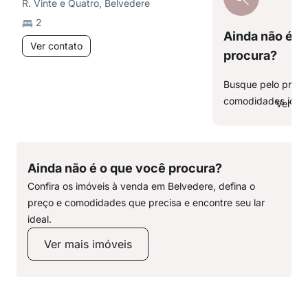
R. Vinte e Quatro, Belvedere
2
Ainda não é o
Ver contato
procura?
Busque pelo preço,
comodidades ideai
Ver ma
Ainda não é o que você procura?
Confira os imóveis à venda em Belvedere, defina o
preço e comodidades que precisa e encontre seu lar
ideal.
Ver mais imóveis