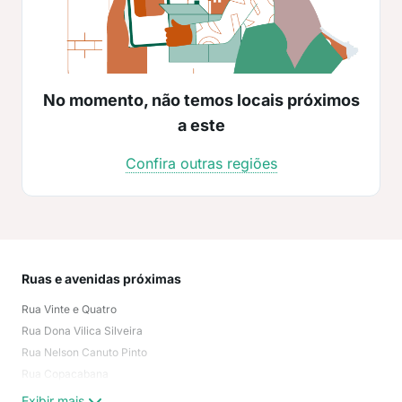
No momento, não temos locais próximos
a este
Confira outras regiões
Ruas e avenidas próximas
Mai
Rua Vinte e Quatro
Bel
Rua Dona Vilica Silveira
San
Rua Nelson Canuto Pinto
Flor
Rua Copacabana
Giov
Bel
Exibir mais