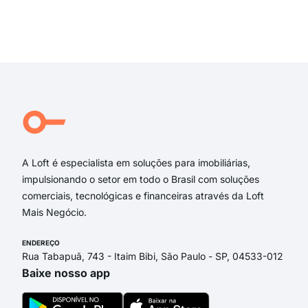
rua 
Rua
Exi
Rua 
Rua 
Rua
rua
rua 
Rua
A Loft é especialista em soluções para imobiliárias,
impulsionando o setor em todo o Brasil com soluções
comerciais, tecnológicas e financeiras através da Loft
Mais Negócio.
ENDEREÇO
Rua Tabapuã, 743 - Itaim Bibi, São Paulo - SP, 04533-012
Baixe nosso app