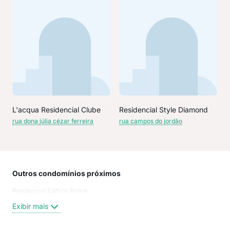
L'acqua Residencial Clube
Residencial Style Diamond
rua dona júlia cézar ferreira
rua campos do jordão
Outros condomínios próximos
Rua
Residencial Edificio Prime
Rua 
Giá
Exibir mais
Rua
Rua