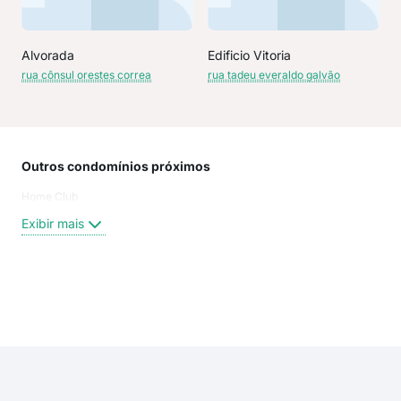
Alvorada
Edificio Vitoria
rua cônsul orestes correa
rua tadeu everaldo galvão
Outros condomínios próximos
Rua
Home Club
Cla
Rua
Exibir mais
Rua
Rua
Rua
Rua
Exi
Aven
aven
rua
rua