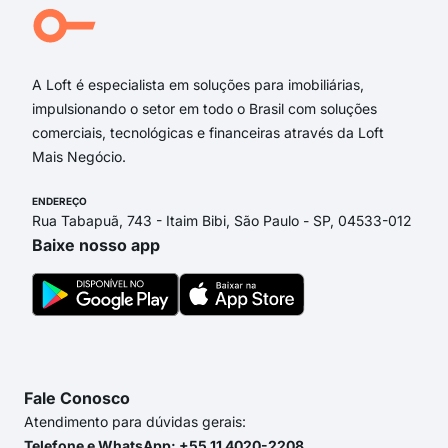
rua 
rua 
A Loft é especialista em soluções para imobiliárias,
impulsionando o setor em todo o Brasil com soluções
comerciais, tecnológicas e financeiras através da Loft
Mais Negócio.
ENDEREÇO
Rua Tabapuã, 743 - Itaim Bibi, São Paulo - SP, 04533-012
Baixe nosso app
Fale Conosco
Atendimento para dúvidas gerais:
Telefone e WhatsApp: +55 11 4020-2208