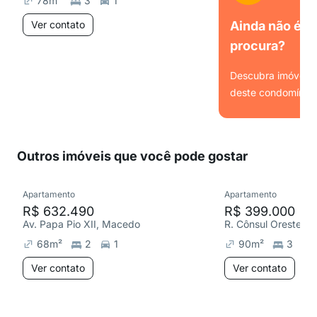
78
m²
3
1
Ver contato
Ainda não é o
procura?
Descubra imóveis s
deste condomínio.
Ver
Outros imóveis que você pode gostar
Apartamento
Apartamento
R$ 632.490
R$ 399.000
Av. Papa Pio XII, Macedo
R. Cônsul Orestes 
68
m²
2
1
90
m²
3
Ver contato
Ver contato