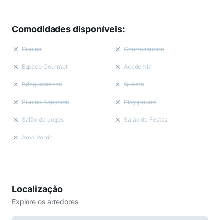
Comodidades disponíveis
:
Piscina
Churrasqueira
Espaço Gourmet
Academia
Brinquedoteca
Quadra
Piscina Aquecida
Playground
Salão de Jogos
Salão de Festas
Área Verde
Localização
Explore os arredores