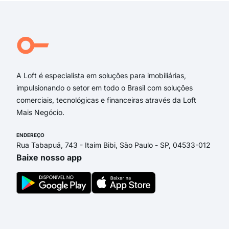
Aven
rua 
rua 
rua 
Rua
A Loft é especialista em soluções para imobiliárias,
impulsionando o setor em todo o Brasil com soluções
comerciais, tecnológicas e financeiras através da Loft
Mais Negócio.
ENDEREÇO
Rua Tabapuã, 743 - Itaim Bibi, São Paulo - SP, 04533-012
Baixe nosso app