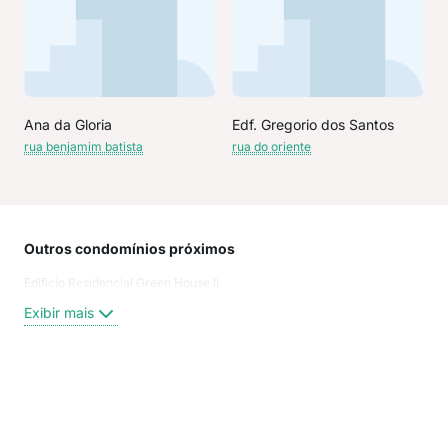
Ana da Gloria
Edf. Gregorio dos Santos
rua benjamim batista
rua do oriente
Outros condomínios próximos
Rua
Edificio Residencial Green House Ii
Rua
Rua
Exibir mais
Rua
Aven
Estr
rua 
Exi
Rua