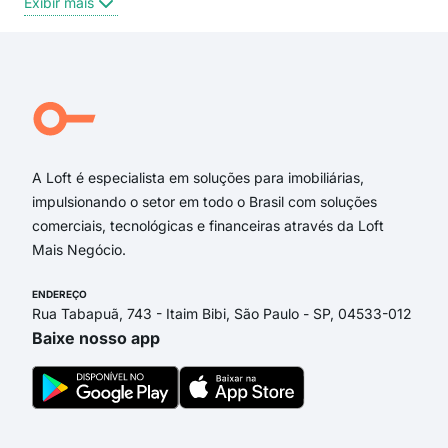
Exibir mais
Exi
Rua Desembargador Guilherme Abry
Rua Professor João Boos
Rua Antônio Cândido de Figueiredo
Rua Conde D'Eu
Rua Luiz Sachtleben
Rua Teófilo Otoni
A Loft é especialista em soluções para imobiliárias,
impulsionando o setor em todo o Brasil com soluções
comerciais, tecnológicas e financeiras através da Loft
Mais Negócio.
ENDEREÇO
Rua Tabapuã, 743 - Itaim Bibi, São Paulo - SP, 04533-012
Baixe nosso app