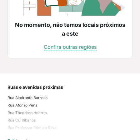
No momento, não temos locais próximos
a este
Confira outras regiões
Ruas e avenidas próximas
Mai
Rua Almirante Barroso
Águ
Rua Afonso Pena
Vila
Rua Theodoro Holtrup
Esco
Rua Curitibanos
Vel
Rua Professor Rômulo Silva
Vict
Rua Prudente de Moraes
Ito