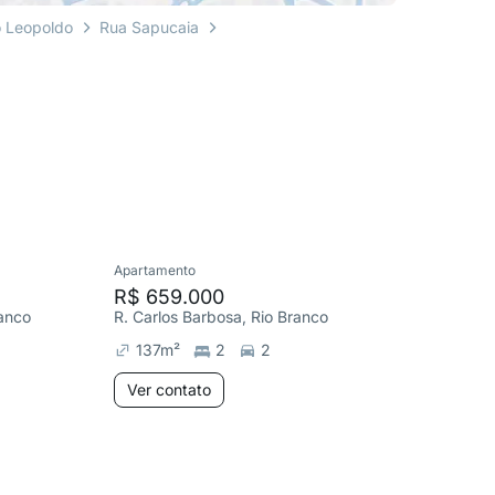
 Leopoldo
Rua Sapucaia
Apartamento
Apartame
R$ 659.000
R$ 280
anco
R. Carlos Barbosa, Rio Branco
AV. RIO 
137
m²
2
2
105
m
Ver contato
Ver co