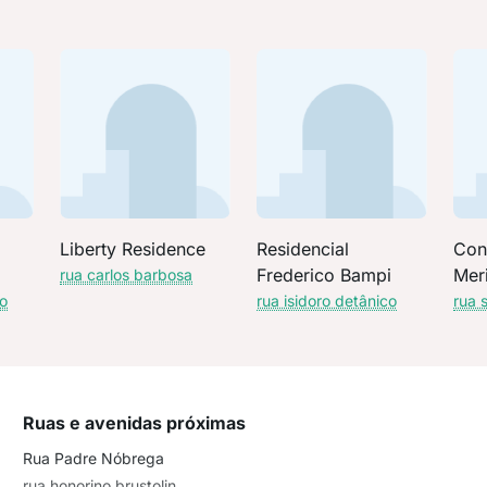
e
Liberty Residence
Residencial
Con
Frederico Bampi
Mer
rua carlos barbosa
io
rua isidoro detânico
rua 
Ruas e avenidas próximas
Rua Padre Nóbrega
rua honorino brustolin