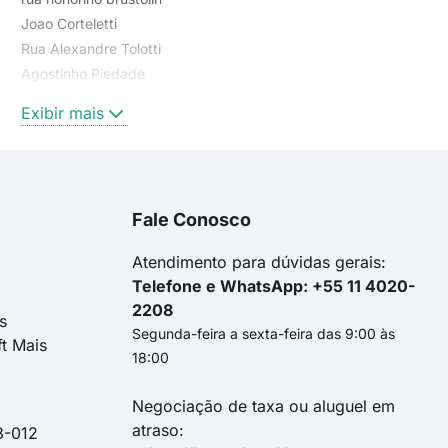
Joao Corteletti
Rua Alexandre Tolotti
Agostinho Piedade
Rua Honorino Brustolin
Exibir mais
Padre Nóbrega
Rua João Corteletti
Rua Maria Prezzi Postali
Osório Ignacio Pinheiro
Fale Conosco
Clóvis Boscaro Rossi (esq. Travessa Sta. Maria)
Alexandre Tolotti
Atendimento para dúvidas gerais:
Telefone e WhatsApp: +55 11 4020-
2208
s
Segunda-feira a sexta-feira das 9:00 às
ft Mais
18:00
Negociação de taxa ou aluguel em
atraso:
3-012