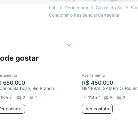
Loft
Onde morar
Caxias do Sul
São
Condomínio Residencial Cartagena
pode gostar
artamento
Apartamento
$ 650.000
R$ 450.000
 Carlos Barbosa, Rio Branco
GENERAL SAMPAIO, Rio Br
137
m²
2
2
114
m²
3
2
er contato
Ver contato