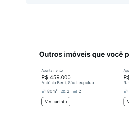
Outros imóveis que você 
Apartamento
Ap
R$ 459.000
R
Antônio Berti, São Leopoldo
R.
80
m²
2
2
Ver contato
V