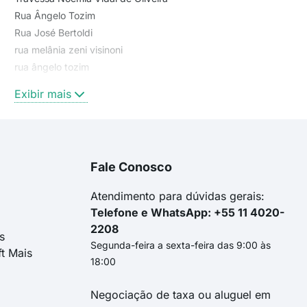
Rua Ângelo Tozim
Rua José Bertoldi
rua melânia zeni visinoni
rua ângelo tozim
Rua Arzelinda Ribeiro Sueki
Exibir mais
Rua Teresa de Freitas Tavares
Rua Yone Busse de Paula Xavier
Rua Pedro Pilato Sobrinho
Rua Pavo de Almeida
Fale Conosco
Rua Eleutério Burbello
Rua Helena Tortato
Atendimento para dúvidas gerais:
Telefone e WhatsApp: +55 11 4020-
2208
s
Segunda-feira a sexta-feira das 9:00 às
ft Mais
18:00
Negociação de taxa ou aluguel em