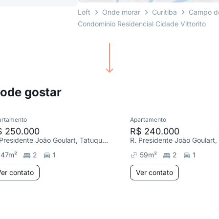
Loft
Onde morar
Curitiba
Campo d
Condomínio Residencial Cidade Vittorito
pode gostar
artamento
Apartamento
$ 250.000
R$ 240.000
R. Presidente João Goulart, Tatuquara
47
m²
2
1
59
m²
2
1
er contato
Ver contato