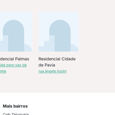
idencial Palmas
Residencial Cidade
de Pavia
ida pero vaz de
inha
rua ângelo tozim
Mais bairros
Cwb Tatuquara