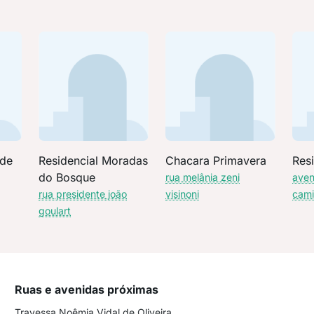
ade
Residencial Moradas
Chacara Primavera
Res
do Bosque
rua melânia zeni
aven
rua presidente joão
visinoni
cam
goulart
Ruas e avenidas próximas
Travessa Noêmia Vidal de Oliveira