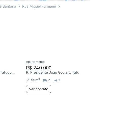
e Santana
Rua Miguel Furmann
Apartamento
Apartame
R$ 240.000
R$ 230
R. Presidente João Goulart, Tatuquara
R. Presidente João Goulart, Tatuquara
R. Ângel
59
m²
2
1
42
m²
Ver contato
Ver co