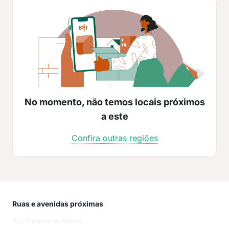
No momento, não temos locais próximos
a este
Confira outras regiões
Ruas e avenidas próximas
Mai
Rua Prudente de Morais
Cen