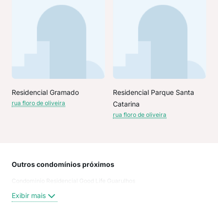
Residencial Gramado
Residencial Parque Santa
rua floro de oliveira
Catarina
rua floro de oliveira
Outros condomínios próximos
Rua
Condominio Residencial Good Life Guarulhos
Rua
Rua
Exibir mais
Rua 
Rua