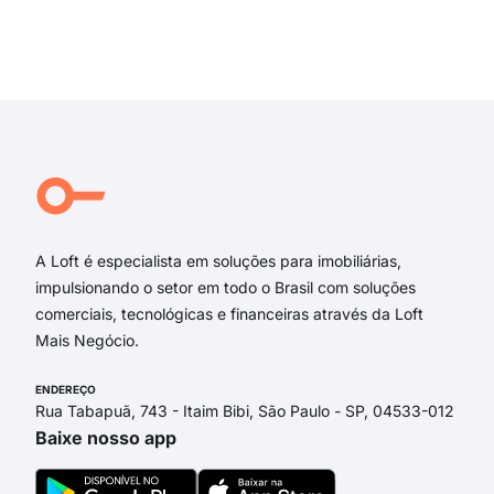
Rua
Ave
Exi
rua 
aven
Aven
Rua
Rua
Ada
A Loft é especialista em soluções para imobiliárias,
impulsionando o setor em todo o Brasil com soluções
comerciais, tecnológicas e financeiras através da Loft
Mais Negócio.
ENDEREÇO
Rua Tabapuã, 743 - Itaim Bibi, São Paulo - SP, 04533-012
Baixe nosso app