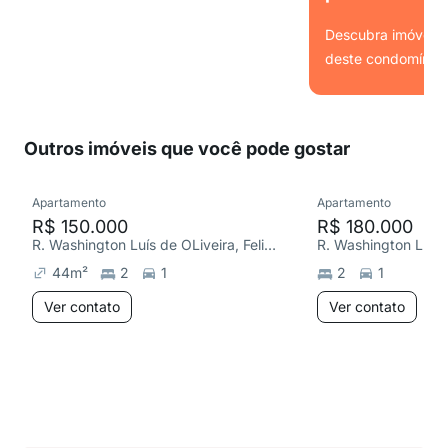
Descubra imóveis s
deste condomínio.
Ver
Outros imóveis que você pode gostar
Apartamento
Apartamento
R$ 150.000
R$ 180.000
R. Washington Luís de OLiveira, Felipe Cláudio de Sales
44
m²
2
1
2
1
Ver contato
Ver contato