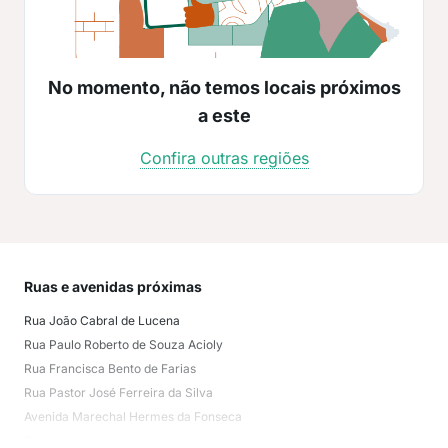
No momento, não temos locais próximos
a este
Confira outras regiões
Ruas e avenidas próximas
Mai
Rua João Cabral de Lucena
Jar
Rua Paulo Roberto de Souza Acioly
Bes
Rua Francisca Bento de Farias
Aer
Rua Pastor José Ferreira da Silva
Ren
Avenida Marechal Hermes da Fonseca
Jar
Rua Antônio Jovino de Lima
Vale