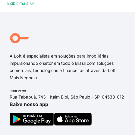
Exibir mais
Exi
Rua Tertuliano Castro
Rua Presidente Nilo Peçanha
Rua Presidente Venceslau Braz
Rua Presidente Delfim Moreira
Avenida Presidente Café Filho
Rua Doutor Mirocene Fernando da Cunha Lima
A Loft é especialista em soluções para imobiliárias,
impulsionando o setor em todo o Brasil com soluções
comerciais, tecnológicas e financeiras através da Loft
Mais Negócio.
ENDEREÇO
Rua Tabapuã, 743 - Itaim Bibi, São Paulo - SP, 04533-012
Baixe nosso app