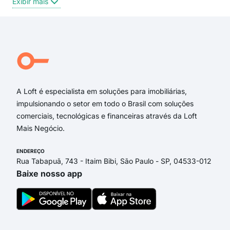
Exibir mais
Exi
Rua Dois de Setembro
Rua Siderópolis
Rua Jacob Morsch
Rua Madrid
Rua Augusto Sutter
Rua Sete de Abril
A Loft é especialista em soluções para imobiliárias,
impulsionando o setor em todo o Brasil com soluções
comerciais, tecnológicas e financeiras através da Loft
Mais Negócio.
ENDEREÇO
Rua Tabapuã, 743 - Itaim Bibi, São Paulo - SP, 04533-012
Baixe nosso app