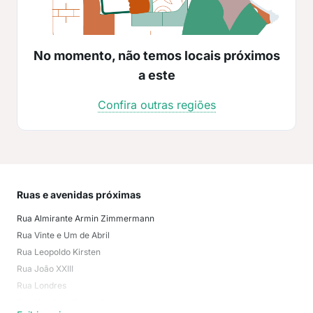
No momento, não temos locais próximos
a este
Confira outras regiões
Ruas e avenidas próximas
Mai
Rua Almirante Armin Zimmermann
Itou
Rua Vinte e Um de Abril
Vila
Rua Leopoldo Kirsten
Fort
Rua João XXIII
Esco
Rua Londres
Vict
Rua Henrique Bennertz
Ito