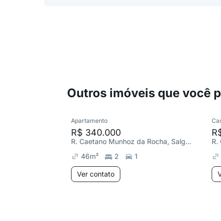
Outros imóveis que você 
Apartamento
Ca
R$ 340.000
R
R. Caetano Munhoz da Rocha, Salgadinho
46
m²
2
1
Ver contato
V