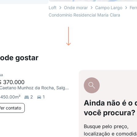
Loft
Onde morar
Campo Largo
Fer
Condomínio Residencial Maria Clara
pode gostar
sa
$ 370.000
R. Caetano Munhoz da Rocha, Salgadinho
450.00
m²
2
1
Ainda não é o 
er contato
você procura?
Busque pelo preço,
localização e comodi