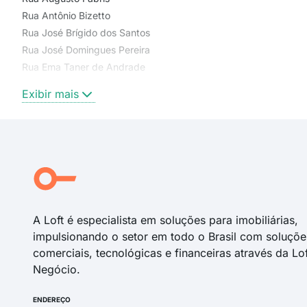
Rua Antônio Bizetto
Rua José Brígido dos Santos
Rua José Domingues Pereira
Rua Ema Taner de Andrade
Rua João Batista Mendes
Exibir mais
Rua Valentim Fedalto
Rua Marta S. Dering
Rua Jerônimo Durski
Rua Visconde de Taunay
Rua Marechal Floriano Peixoto
Rua Visconde do Rio Branco
A Loft é especialista em soluções para imobiliárias,
impulsionando o setor em todo o Brasil com soluçõe
comerciais, tecnológicas e financeiras através da Lo
Negócio.
ENDEREÇO