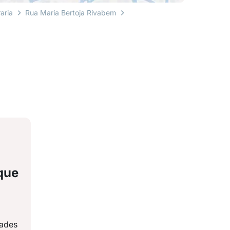
raria
Rua Maria Bertoja Rivabem
que
dades