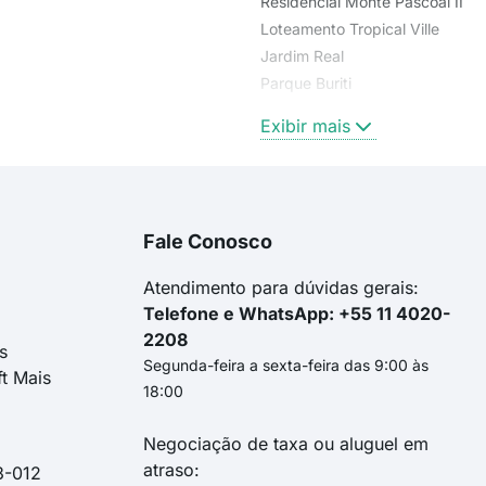
Residencial Monte Pascoal II
Loteamento Tropical Ville
Jardim Real
Parque Buriti
Privê Residencial Elza Fronza
Exibir mais
Fale Conosco
Atendimento para dúvidas gerais:
Telefone e WhatsApp: +55 11 4020-
2208
s
Segunda-feira a sexta-feira das 9:00 às
ft Mais
18:00
Negociação de taxa ou aluguel em
atraso:
3-012