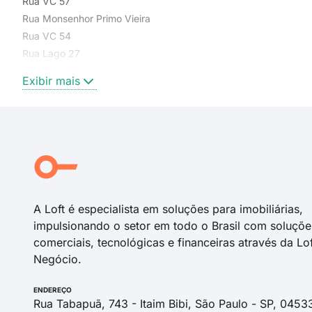
Rua VC 57
Rua Monsenhor Primo Vieira
Rua VC 54
Rua Lago 27
Rua VI 1
Exibir mais
Avenida Gercina Borges Teixeira
Rua Padre Ormindo Viveiro de Castro
Rua Francisco Alves
Rua VC 76
Rua Alice de Sant' Anna Coutinho
A Loft é especialista em soluções para imobiliárias,
impulsionando o setor em todo o Brasil com soluçõe
comerciais, tecnológicas e financeiras através da Lo
Negócio.
ENDEREÇO
Rua Tabapuã, 743 - Itaim Bibi, São Paulo - SP, 0453