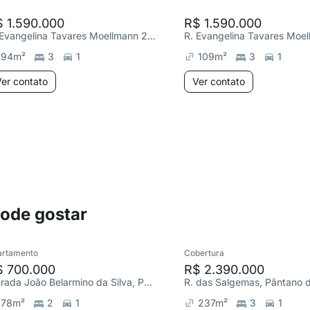
 1.590.000
R$ 1.590.000
R. Evangelina Tavares Moellmann 27, Pântano do Sul
94
m²
3
1
109
m²
3
1
er contato
Ver contato
pode gostar
artamento
Cobertura
$ 700.000
R$ 2.390.000
Estrada João Belarmino da Silva, Pântano do Sul
R. das Salgemas, Pântano d
78
m²
2
1
237
m²
3
1