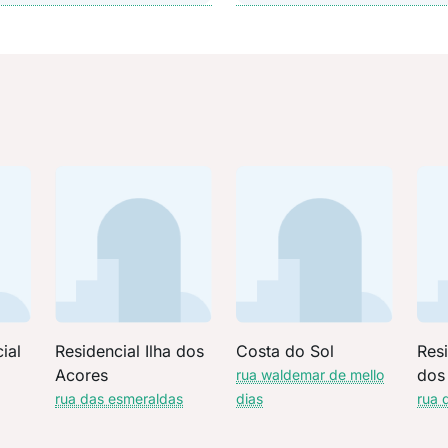
ial
Residencial Ilha dos
Costa do Sol
Res
Acores
dos
rua waldemar de mello
rua das esmeraldas
dias
rua 