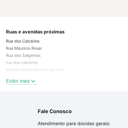
Ruas e avenidas próximas
Rua dos Calcários
Rua Maurício Rosar
Rua das Salgemas
rua dos calcários
estrada joão belarmino da silva
rua das salgemas
Exibir mais
Rua Evangelina Tavares Moellmann
das Fluoritas
dos Calcários
Rua das Fluoritas
Fale Conosco
Evangelina Tavares Moellmann
Das Salgemas - Lote 12 Quadra 3
Atendimento para dúvidas gerais: