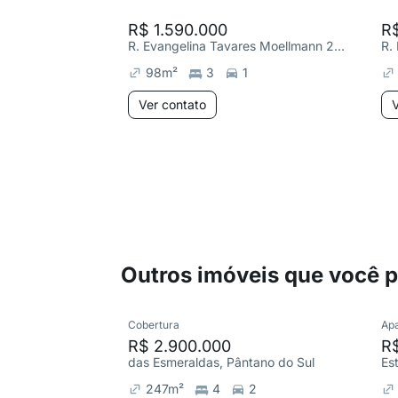
R$ 1.590.000
R$
R. Evangelina Tavares Moellmann 27, Pântano do Sul
98
m²
3
1
Ver contato
V
Outros imóveis que você 
Cobertura
Ap
R$ 2.900.000
R
das Esmeraldas, Pântano do Sul
247
m²
4
2