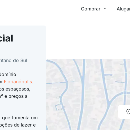
Comprar
Aluga
ial
ntano do Sul
domínio
em
Florianópolis
.
tos espaçosos,
² e preços a
o que fomenta um
opções de lazer e