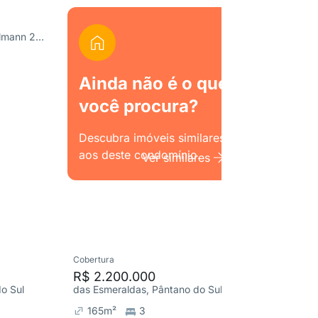
R. Evangelina Tavares Moellmann 27, Pântano do Sul
Ainda não é o que
você procura?
Descubra imóveis similares
aos deste condomínio.
Ver similares
Cobertura
Apartame
R$ 2.200.000
R$ 1.5
o Sul
das Esmeraldas, Pântano do Sul
R. Walde
165
m²
3
112
m²