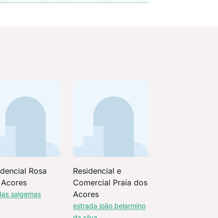
idencial Rosa
Residencial e
 Acores
Comercial Praia dos
Acores
das salgemas
estrada joão belarmino
da silva