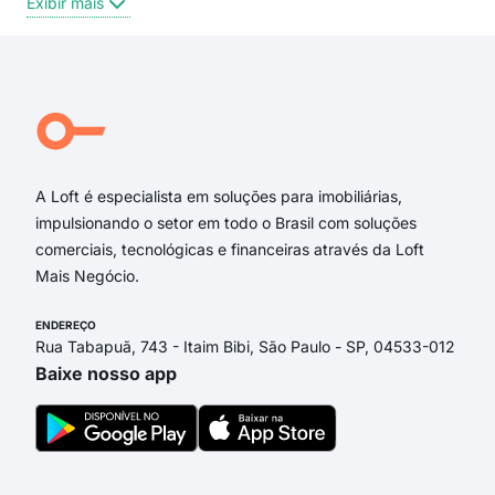
Exibir mais
Exi
Rua Jornalista João de Oliveira
Rua Sebastião Rangel
Rua Antônio Marciano de Ávila
Rua Manoel Ascenço Batista
Rua Francisco Antônio de Oliveira
Rua Licydio Paes
A Loft é especialista em soluções para imobiliárias,
impulsionando o setor em todo o Brasil com soluções
comerciais, tecnológicas e financeiras através da Loft
Mais Negócio.
ENDEREÇO
Rua Tabapuã, 743 - Itaim Bibi, São Paulo - SP, 04533-012
Baixe nosso app