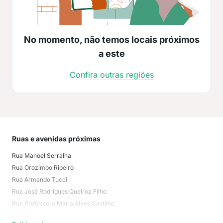
No momento, não temos locais próximos
a este
Confira outras regiões
Ruas e avenidas próximas
Mai
Rua Manoel Serralha
Seg
Rua Orozimbo Ribeiro
San
Rua Armando Tucci
Pam
Rua José Rodrigues Queiroz Filho
San
Rua Professora Maria Alves Castilho
Car
Rua Professora Maria Terezinha da Cunha
Joc