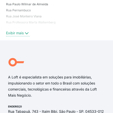
Rua Paulo Wilmar de Almeida
Lin
Rua Pernambuco
Poç
Rua José Monteiro Viana
Bos
Rua Professora Marta Waltemberg
São
Avenida Sete de Setembro
Cos
Exibir mais
Exi
Rua Santa Catarina
Rua São Vicente
Rua José Romão Guedes
A Loft é especialista em soluções para imobiliárias,
impulsionando o setor em todo o Brasil com soluções
comerciais, tecnológicas e financeiras através da Loft
Mais Negócio.
ENDEREÇO
Rua Tabapuã, 743 - Itaim Bibi, São Paulo - SP, 04533-012