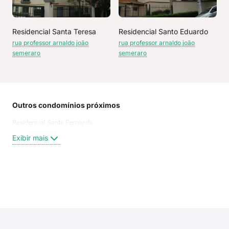
Residencial Santa Teresa
Residencial Santo Eduardo
rua professor arnaldo joão
rua professor arnaldo joão
semeraro
semeraro
Outros condomínios próximos
Rua
Residencial Santa Fernanda
aven
Ave
Exibir mais
dos 
Rua 
rua 
rua 
Exi
Jos
Pro
Rua