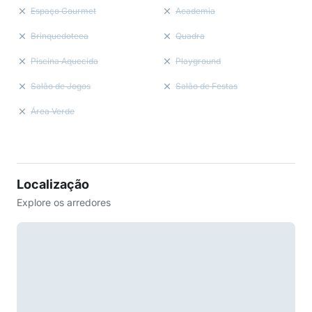
Espaço Gourmet
Academia
Brinquedoteca
Quadra
Piscina Aquecida
Playground
Salão de Jogos
Salão de Festas
Área Verde
Localização
Explore os arredores