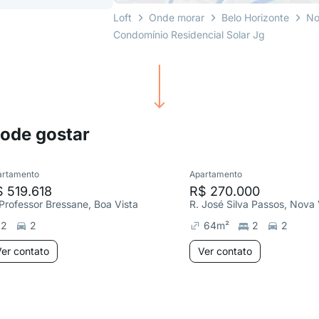
Loft
Onde morar
Belo Horizonte
No
Condomínio Residencial Solar Jg
pode gostar
artamento
Apartamento
 519.618
R$ 270.000
 Professor Bressane, Boa Vista
R. José Silva Passos, Nova 
2
2
64
m²
2
2
er contato
Ver contato