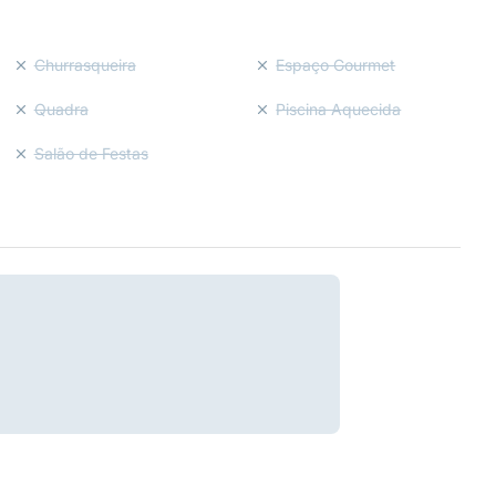
Churrasqueira
Espaço Gourmet
Quadra
Piscina Aquecida
Salão de Festas