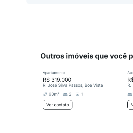
Outros imóveis que você 
Apartamento
Ap
R$ 319.000
R$
R. José Silva Passos, Boa Vista
R.
60
m²
2
1
Ver contato
V