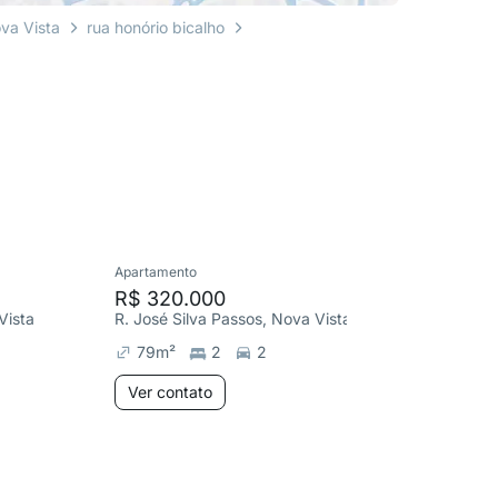
va Vista
rua honório bicalho
Apartamento
Cobertura
R$ 320.000
R$ 64
Vista
R. José Silva Passos, Nova Vista
R. Padre 
79
m²
2
2
120
m
Ver contato
Ver co