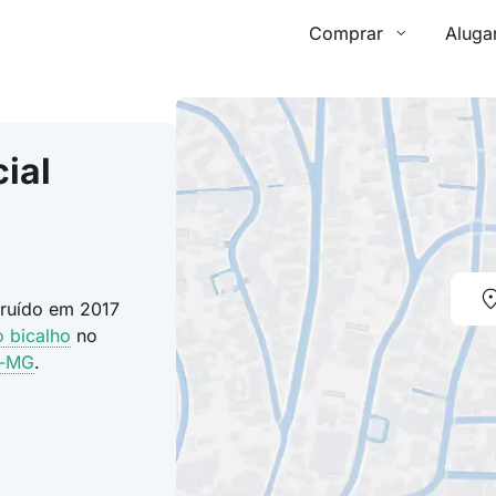
Comprar
Aluga
ial
truído em 2017
o bicalho
no
e-MG
.